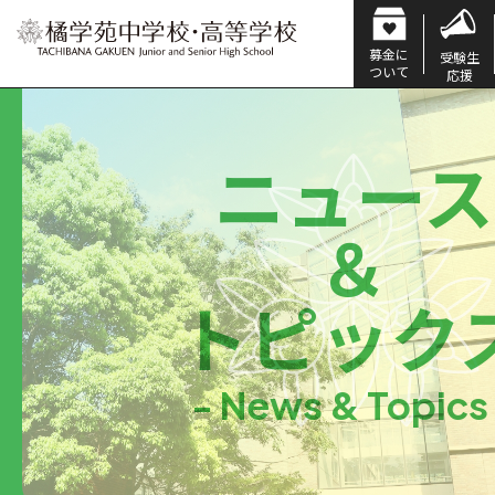
募金に
受験生
ついて
応援
ニュース
＆
トピック
- News & Topics