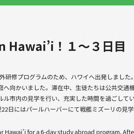
 Hawai’i！１～３日目
の海外研修プログラムのため、ハワイへ出発しまし
庭へ向かいました。滞在中、生徒たちは公共交通
ルル市内の見学を行い、充実した時間を過ごして
翌22日にはパールハーバーにて戦艦ミズーリの見
for Hawai’i for a 6-day study abroad program. Aft