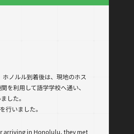
た。ホノルル到着後は、現地のホス
機関を利用して語学学校へ通い、
いました。
学を行いました。
er arriving in Honolulu, they met