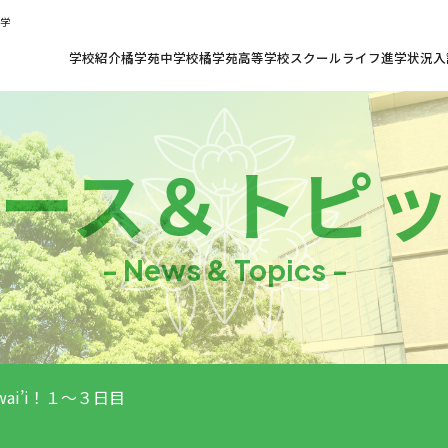
共学
学校紹介
橘学苑中学校
橘学苑高等学校
スクールライフ
進学状況
入
ース
＆
トピ
- News & Topics -
wai’i！１～３日目