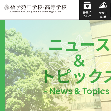
募金に
受験生
ついて
応援
ニュース
＆
トピック
- News & Topics