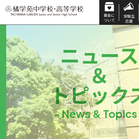
募金に
受験生
ついて
応援
ニュース
＆
トピック
- News & Topics