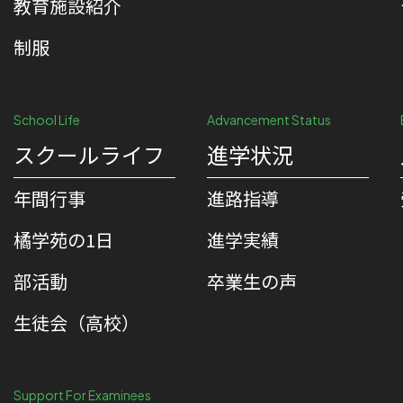
教育施設紹介
制服
School Life
Advancement Status
スクールライフ
進学状況
年間行事
進路指導
橘学苑の1⽇
進学実績
部活動
卒業生の声
生徒会（高校）
Support For Examinees