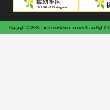
Copyright(C) 2025 Tachibana Gakuen Junior & Senior High Scho