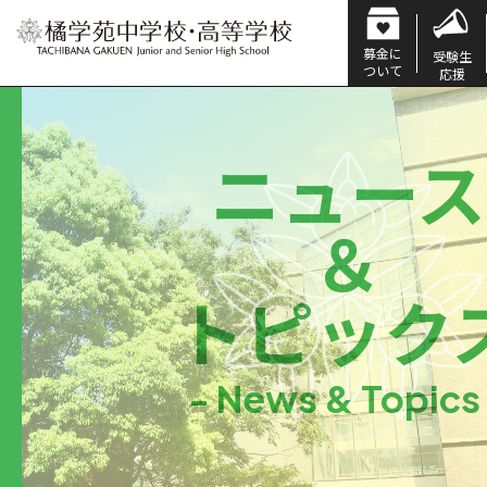
募金に
受験生
ついて
応援
ニュース
＆
トピック
- News & Topics