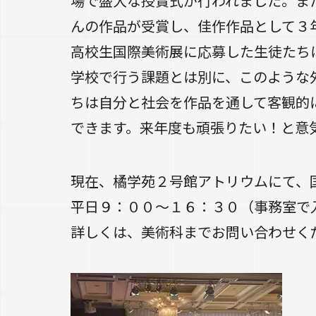
場で盛大な授賞式が行われました。ま
んの作品が受賞し、佳作作品として３
高校生国際美術展に応募した生徒たち
学校で行う課題とは別に、このような
ちは自分と社会を作品を通して客観的
できます。来年度も頑張りたい！と意
現在、橘学苑２号館アトリウムにて、
平日９：００〜１６：３０（事務室
詳しくは、美術科までお問い合わせく