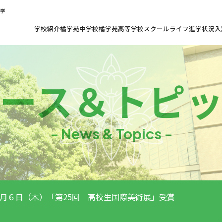
共学
学校紹介
橘学苑中学校
橘学苑高等学校
スクールライフ
進学状況
入
ース
＆
トピ
- News & Topics -
月６日（木）「第25回 高校生国際美術展」受賞