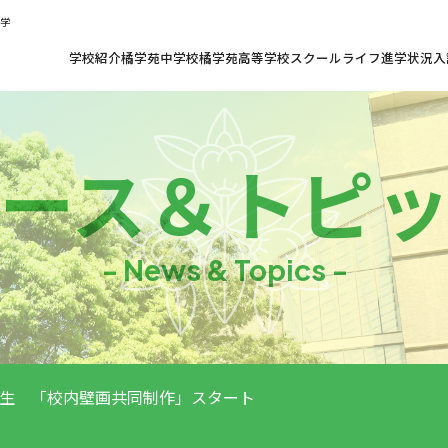
共学
学校紹介
橘学苑中学校
橘学苑高等学校
スクールライフ
進学状況
入
ース
＆
トピ
- News & Topics -
生 「校内壁画共同制作」スタート