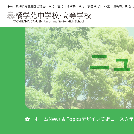
神奈川県横浜市鶴見区の私立中学校・高校【橘学苑中学校・高等学校】- 中高一貫教育、男女
ニュ
ホーム
News & Topics
デザイン美術コース３年