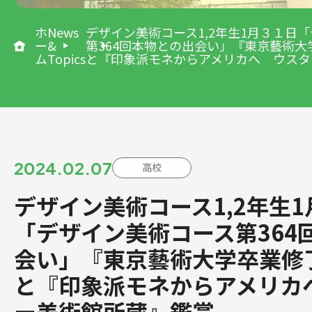
ホ
News
デザイン美術コース1,2年生1月３１日
ー
&
第364回本物との出会い」『東京藝術
ム
Topics
と『印象派モネからアメリカへ ウスタ
2024.02.07
高校
デザイン美術コース1,2年生
「デザイン美術コース第364
会い」『東京藝術大学卒業修
と『印象派モネからアメリカ
ー美術館所蔵』鑑賞