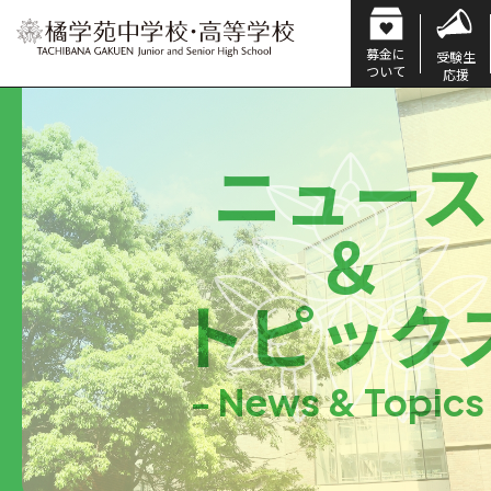
募金に
受験生
ついて
応援
ニュース
＆
トピック
- News & Topics