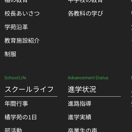
校⻑あいさつ
各教科の学び
学苑沿革
教育施設紹介
制服
School Life
Advancement Status
スクールライフ
進学状況
年間行事
進路指導
橘学苑の1⽇
進学実績
部活動
卒業生の声