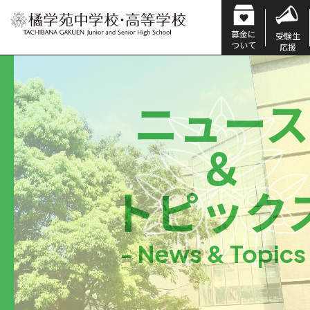
募金に
受験生
ついて
応援
ニュース
＆
トピック
- News & Topics