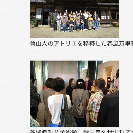
魯山人のアトリエを移築した春風万里
茨城県陶芸美術館、学芸員名村実和子