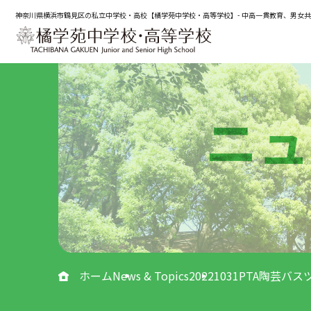
神奈川県横浜市鶴見区の私立中学校・高校【橘学苑中学校・高等学校】- 中高一貫教育、男女
ニュ
ホーム
News & Topics
20221031PTA陶芸バ