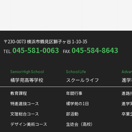
〒230-0073 横浜市鶴見区獅子ヶ谷 1-10-35
045-581-0063
045-584-8643
TEL.
FAX.
Senior High School
School Life
Advan
橘学苑高等学校
スクールライフ
進学
教育課程
年間行事
進路
特進選抜コース
橘学苑の1⽇
進学
文理総合コース
部活動
卒業
デザイン美術コース
生徒会（高校）