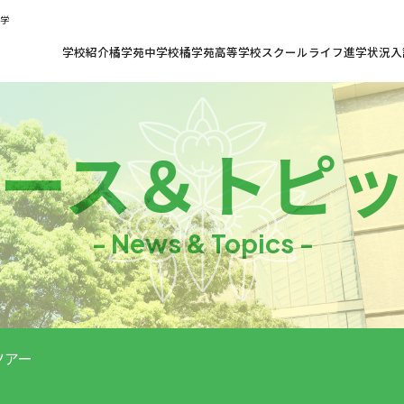
共学
学校紹介
橘学苑中学校
橘学苑高等学校
スクールライフ
進学状況
入
ース
＆
トピ
- News & Topics -
スツアー