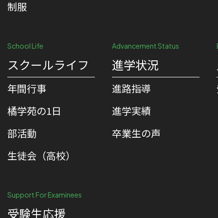
制服
School Life
Advancement Status
スクールライフ
進学状況
年間行事
進路指導
橘学苑の1⽇
進学実績
部活動
卒業生の声
生徒会（高校）
Support For Examinees
受験生応援