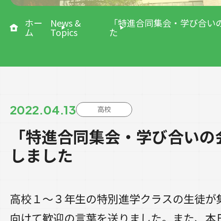
ホー
News &
「特進合同集会・学び合い
ム
Topics
た
2022.04.13
高校
「特進合同集会・学び合いの
しました
高校１～３年生の特別進学クラスの生徒が
向けて歓迎の言葉を送りました。また、本