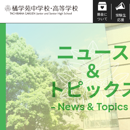
募金に
受験生
ついて
応援
ニュース
＆
トピック
- News & Topics