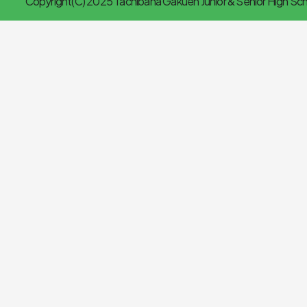
Copyright(C) 2025 Tachibana Gakuen Junior & Senior High Scho