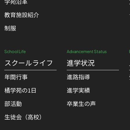
学苑沿革
教育施設紹介
制服
School Life
Advancement Status
スクールライフ
進学状況
年間行事
進路指導
橘学苑の1⽇
進学実績
部活動
卒業生の声
生徒会（高校）