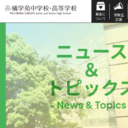
募金に
受験生
ついて
応援
ニュース
＆
トピック
- News & Topics