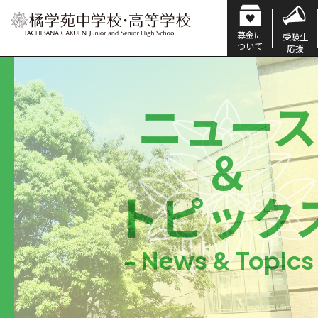
募金に
受験生
ついて
応援
ニュース
＆
トピック
- News & Topics