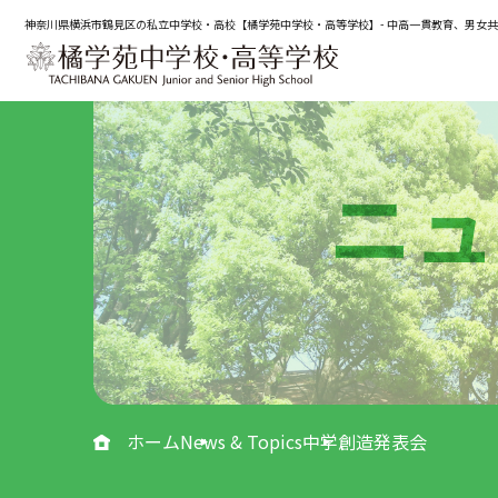
神奈川県横浜市鶴見区の私立中学校・高校【橘学苑中学校・高等学校】- 中高一貫教育、男女
ニュ
ホーム
News & Topics
中学創造発表会