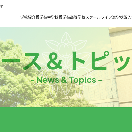
共学
学校紹介
橘学苑中学校
橘学苑高等学校
スクールライフ
進学状況
入
ース
＆
トピ
- News & Topics -