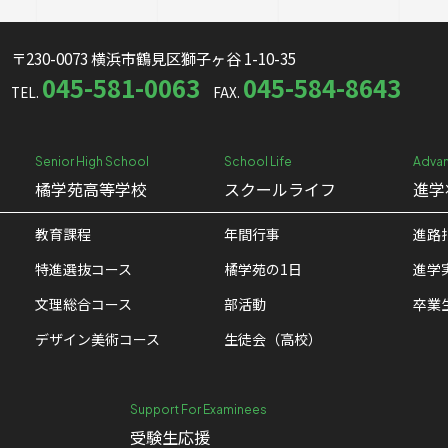
〒230-0073 横浜市鶴見区獅子ヶ谷 1-10-35
045-581-0063
045-584-8643
TEL.
FAX.
Senior High School
School Life
Advan
橘学苑高等学校
スクールライフ
進学
教育課程
年間行事
進路
特進選抜コース
橘学苑の1⽇
進学
文理総合コース
部活動
卒業
デザイン美術コース
生徒会（高校）
Support For Examinees
受験生応援