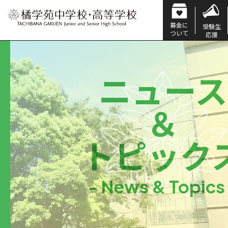
募金に
受験生
ついて
応援
ニュース
＆
トピック
- News & Topics