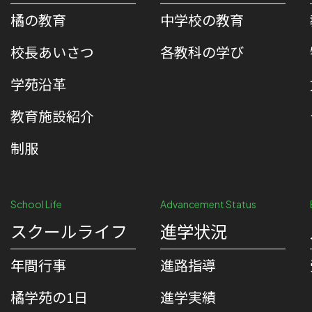
橘の教育
中学校の教育
校⻑あいさつ
各教科の学び
学苑沿革
教育施設紹介
制服
School Life
Advancement Status
スクールライフ
進学状況
年間行事
進路指導
橘学苑の1⽇
進学実績