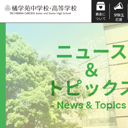
募金に
受験生
ついて
応援
ニュース
＆
トピック
- News & Topics