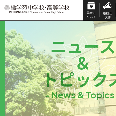
募金に
受験生
ついて
応援
ニュース
＆
トピック
- News & Topics