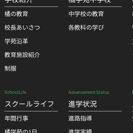
橘の教育
中学校の教育
校⻑あいさつ
各教科の学び
学苑沿革
教育施設紹介
制服
School Life
Advancement Status
スクールライフ
進学状況
年間行事
進路指導
橘学苑の1⽇
進学実績